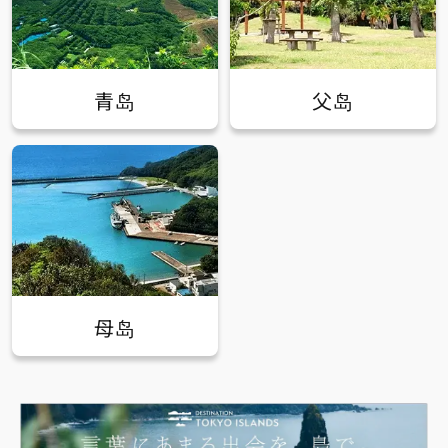
青岛
父岛
母岛