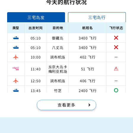
今天的航行状况
三宅岛发
三宅岛行
类型
出发时间
目的地
航班名
飞行状态
05:10
御藏岛
3400 飞行
05:10
八丈岛
3400 飞行
10:00
调布机场
402 飞行
ー
东京大岛卡
11:40
51 飞行
梅利亚机场
12:50
调布机场
406 飞行
ー
13:45
竹芝
2400 飞行
查看更多