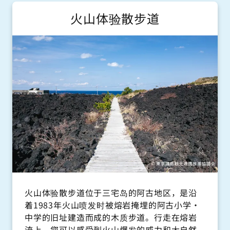
Miyakejima Transportation(Kamitsuki Area)
火山体验散步道
04994-2-0291
火山体验散步道位于三宅岛的阿古地区，是沿
着1983年火山喷发时被熔岩掩埋的阿古小学・
中学的旧址建造而成的木质步道。行走在熔岩
流上，您可以感受到火山爆发的威力和大自然