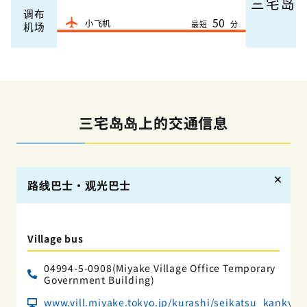
三宅岛岛上的交通信息
路线巴士・观光巴士
Village bus
04994-5-0908(Miyake Village Office Temporary
Government Building)
www.vill.miyake.tokyo.jp/kurashi/seikatsu_kankyo