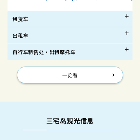
租赁车
出租车
Cosmo Rent-a-car(Shichitou Shoji)
自行车租赁处・出租摩托车
04994-6-1252
Oshidori Taxis(Tsubota Area)
Miyakejima Transportation(Kamitsuki Area)
04494-6-1312
一览看
Choshin Bike Rental(仅提供摩托车出租服务)
04994-2-0291
Sakuma Taxis(Tsubota Area)
0499450516
04494-8-5900
Electrically assisted rental cycle (Miyakejima
Tourism Association)
Sanei Taxis (Ako Area)
三宅岛观光信息
04994-5-1144(Miyakejima Tourism
Association)
0494-5-0511
www.miyakejima.gr.jp/transportation/rentalcycle