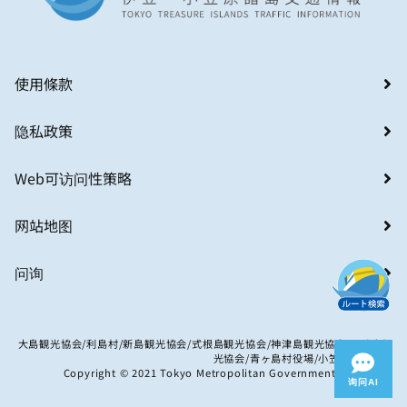
使用條款
隐私政策
Web可访问性策略
网站地图
问询
大島観光協会/利島村/新島観光協会/式根島観光協会/神津島観光協会/八丈島観
光協会/青ヶ島村役場/小笠原村観光局
Copyright © 2021 Tokyo Metropolitan Government. All Rights
询问AI
Reserved.