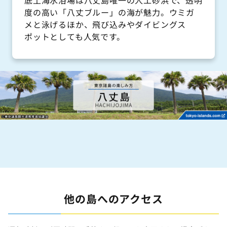
080-9450-1122
度の高い「八丈ブルー」の海が魅力。ウミガ
www.hachijo.gr.jp/traffic/feel-rentalservice/
メと泳げるほか、飛び込みやダイビングス
ポットとしても人気です。
COCO’S レンタカー
080-7348-4675
www.cocosfamily8.com
ミツトヨレンタカー
04996-9-5855
8jo-rentalcar.rsvsys.jp
サウナトラック「JOKIGEN」
090-9662-0847
他の島へのアクセス
saunatruck-jokigen.com
StoS GARAGE