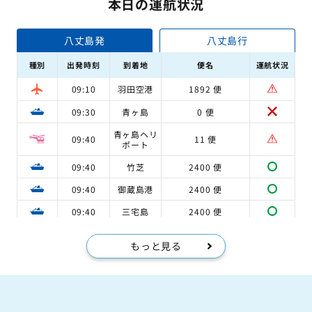
本日の運航状況
八丈島発
八丈島行
種別
出発時刻
到着地
便名
運航状況
09:10
羽田空港
1892 便
09:30
青ヶ島
0 便
青ヶ島ヘリ
09:40
11 便
ポート
09:40
竹芝
2400 便
09:40
御蔵島港
2400 便
09:40
三宅島
2400 便
もっと見る