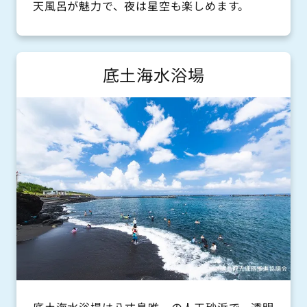
04995-2-3399
天風呂が魅力で、夜は星空も楽しめます。
www.car-center.net
88レンタカー
底土海水浴場
04996-9-5435
HJPレンタカー
04996-2-5651
hjpilot.com/ren.html
アルマージ57レンタカー
080-4092-5557
armage-r57.com
フィールレンタルサービス
底土海水浴場は八丈島唯一の人工砂浜で、透明