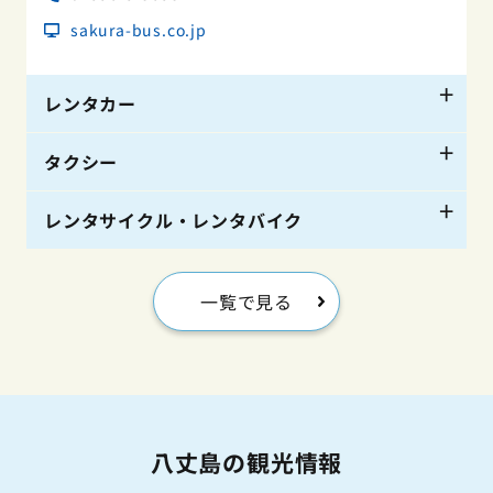
sakura-bus.co.jp
レンタカー
タクシー
松代自動車工場
レンタサイクル・レンタバイク
04996-7-0141
愛光観光
www.matsushiro8.com
0496-2-0392
一覧で見る
モービルレンタカー(バイクのみ貸出あり)
ENEOS八丈給油所
赤松交通
04996-2-0148
04996-2-2006
www.mobil-rentacar.com/index.html
04996-2-0311
jun63227.wixsite.com/8jyo
www.ak2-taxi.com
HJPレンタカー(自転車のみ貸出あり)
舟山レンタカー
八丈島の観光情報
末吉タクシー
04996-2-5651