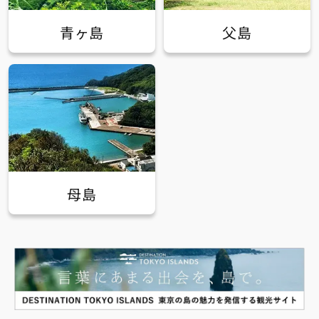
青ヶ島
父島
母島