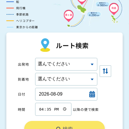
船
飛行機
母島
季節航路
青ヶ島
ヘリコプター
東京からの距離
ルート検索
出発地
到着地
日付
時間
以降の便で検索
検索