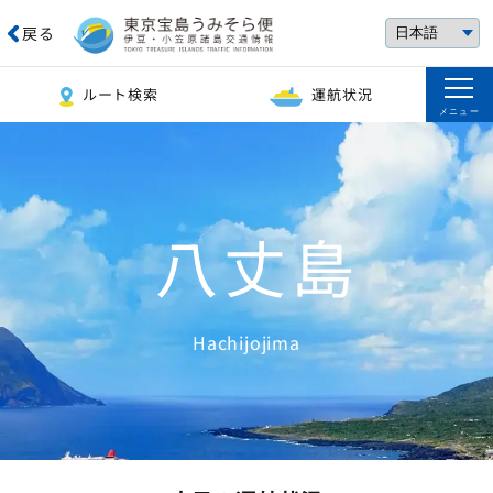
戻る
ルート検索
運航状況
メニュー
八丈島
Hachijojima