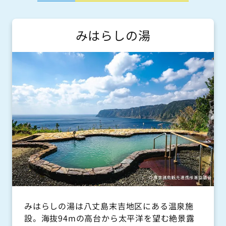
04996-2-3166
hjpilot.com/ren.html
04996-8-0311
funayama-rent.com
みはらしの湯
赤松自動車工場
セブンタクシー
モービルレンタカー
04996-2-1131
049996-7-0216
04996-2-0148
park18.wakwak.com/~hachijo-akamatsu
hachijojimaseventaxi.hp.peraichi.com
www.mobil-rentacar.com/index.html
そこど荘
フリーダムレンタカー
04996-2-0092
04996-2-3711
www.sokodo-so.com/
8jo-freedom.com
空港レンタカー
04996-2-0582
みはらしの湯は八丈島末吉地区にある温泉施
カーセンター八丈
設。海抜94mの高台から太平洋を望む絶景露