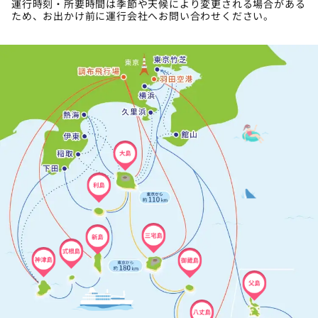
運行時刻・所要時間は季節や天候により変更される場合がある
ため、お出かけ前に運行会社へお問い合わせください。
04996-9-5860
www.hachijo.gr.jp/traffic/stos-garage/
大島
利島
三宅島
新島
式根島
神津島
御蔵島
父島
八丈島