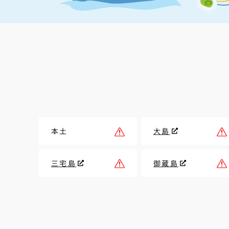
本土
大島
三宅島
御蔵島