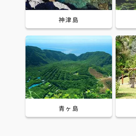
神津島
青ヶ島