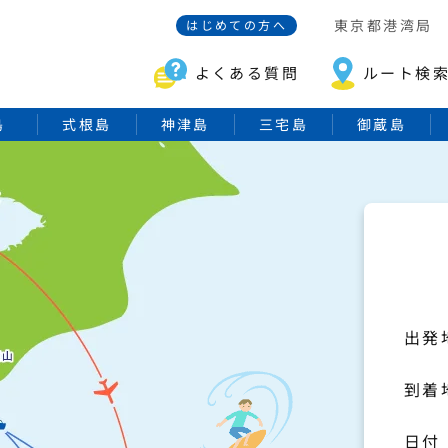
東京都港湾局
はじめての方へ
よくある質問
ルート検
島
式根島
神津島
三宅島
御蔵島
出発
到着
日付