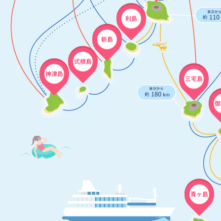
利島
新島
式根島
神津島
三宅島
御
青ヶ島