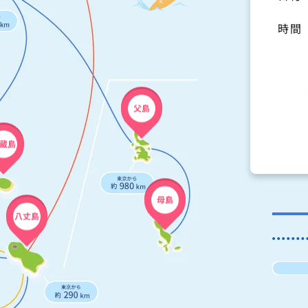
時間
父島
蔵島
母島
八丈島