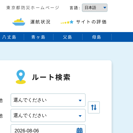
東京都防災ホームページ
言語:
索
運航状況
サイトの評価
八丈島
青ヶ島
父島
母島
ルート検索
地
地