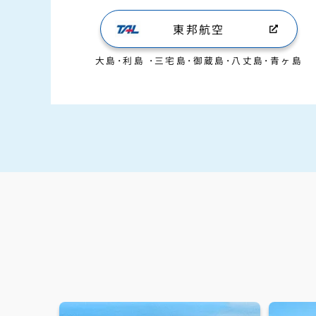
東邦航空
大島･利島
･
三宅島･御蔵島･八丈島･青ヶ島