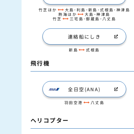
竹芝ほか
大島･利島･新島･式根島･神津島
熱海ほか
大島･神津島
竹芝
三宅島･御蔵島･八丈島
連絡船にしき
新島
式根島
飛行機
全日空(ANA)
羽田空港
八丈島
ヘリコプター