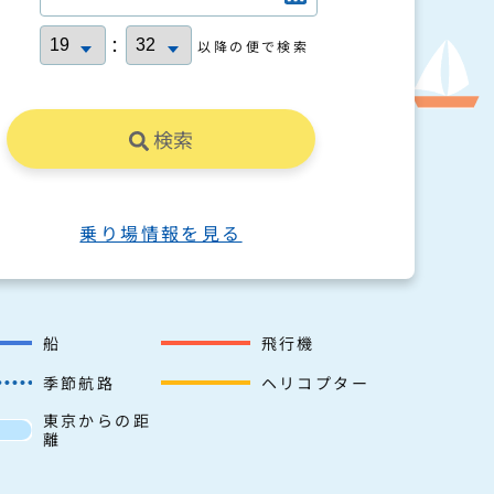
：
以降の便で検索
検索
乗り場情報を見る
船
飛行機
季節航路
ヘリコプター
東京からの距
離