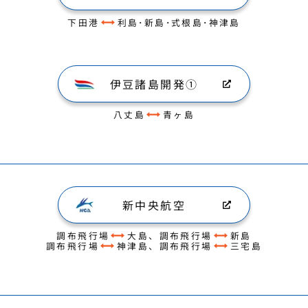
下田港
利島･新島･式根島･神津島
伊豆諸島開発①
八丈島
青ヶ島
新中央航空
調布飛行場
大島、調布飛行場
新島
調布飛行場
神津島、調布飛行場
三宅島