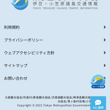
利用規約
プライバシーポリシー
ウェブアクセシビリティ方針
サイトマップ
お問い合わせ
大島観光協会/利島村/新島観光協会/式根島観光協会/神津島観光協会/八丈島観
光協会/青ヶ島村役場/小笠原村観光局
Copyright © 2021 Tokyo Metropolitan Government. All Rights
AIに質問
Reserved.