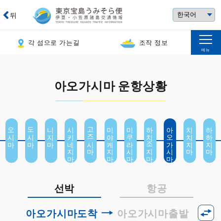
뒤
각 섬으로 가는길
조작 정보
메뉴
아오가시마 운항상황
오시마
도시마
니지마
시키네지마
고즈시마
미야케지마
미쿠라시마
하치조지마
아오가시마
치치지마
하하지마
선박
항공
아오가시마도착
아오가시마출발