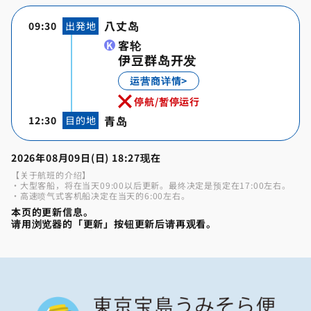
八丈岛
09:30
出発地
客轮
伊豆群岛开发
运营商详情>
停航/暂停运行
青岛
12:30
目的地
2026年08月09日(日) 18:27现在
【关于航班的介绍】
・大型客船，将在当天09:00以后更新。最终决定是预定在17:00左右。
・高速喷气式客机船决定在当天的6:00左右。
本页的更新信息。
请用浏览器的「更新」按钮更新后请再观看。