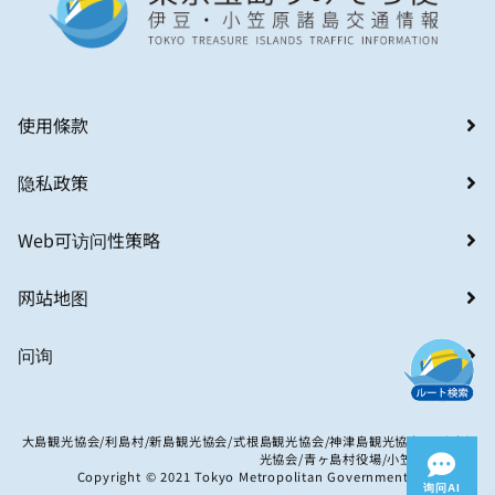
使用條款
隐私政策
Web可访问性策略
网站地图
问询
大島観光協会/利島村/新島観光協会/式根島観光協会/神津島観光協会/八丈島観
光協会/青ヶ島村役場/小笠原村観光局
Copyright © 2021 Tokyo Metropolitan Government. All Rights
询问AI
Reserved.