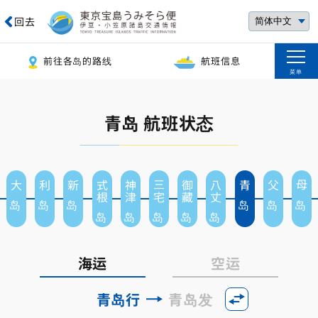
回去
前往各岛的路线
航班信息
菜单
青岛 航班状态
大岛
利岛
新岛
式根岛
神津岛
三宅岛
御藏岛
八丈岛
青岛
父岛
母岛
海运
空运
青岛行
青岛发