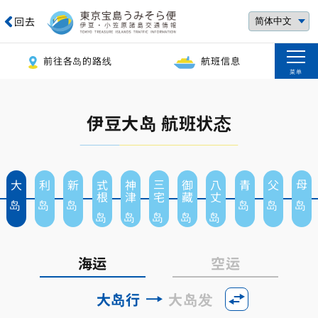
回去
前往各岛的路线
航班信息
菜单
伊豆大岛 航班状态
大岛
利岛
新岛
式根岛
神津岛
三宅岛
御藏岛
八丈岛
青岛
父岛
母岛
海运
空运
大岛行
大岛发