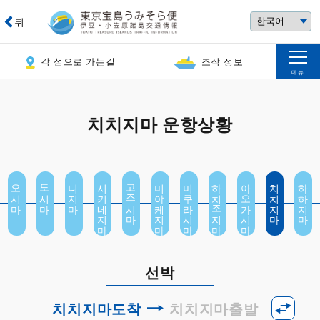
뒤
각 섬으로 가는길
조작 정보
메뉴
치치지마 운항상황
오시마
도시마
니지마
시키네지마
고즈시마
미야케지마
미쿠라시마
하치조지마
아오가시마
치치지마
하하지마
선박
치치지마도착
치치지마출발