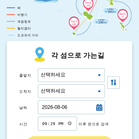
하치조
지마
배
비행기
하하지
마
계절항로
아오가
시마
헬리콥터
도쿄와의 거리
각 섬으로 가는길
출발지
도착지
날짜
시간
이후 편으로 검색