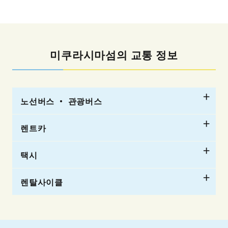
미쿠라시마섬의 교통 정보
노선버스 ・ 관광버스
렌트카
ー
택시
ー
렌탈사이클
ー
ー