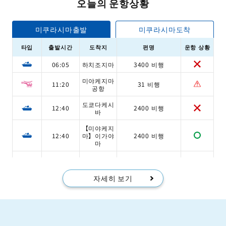
오늘의 운항상황
미쿠라시마출발
미쿠라시마도착
타입
출발시간
도착지
편명
운항 상황
06:05
하치조지마
3400 비행
미야케지마
11:20
31 비행
공항
도쿄다케시
12:40
2400 비행
바
【미야케지
12:40
마】이가야
2400 비행
마
하치조지마
14:50
22 비행
공항
자세히 보기