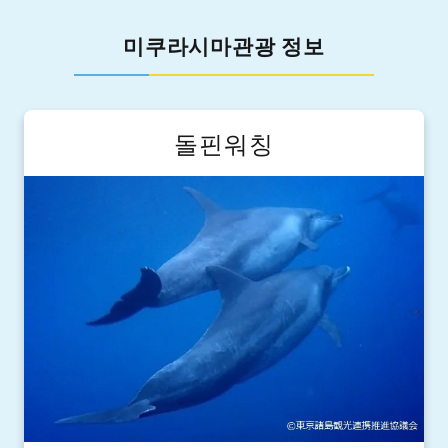
미쿠라시마관광 정보
돌핀워칭