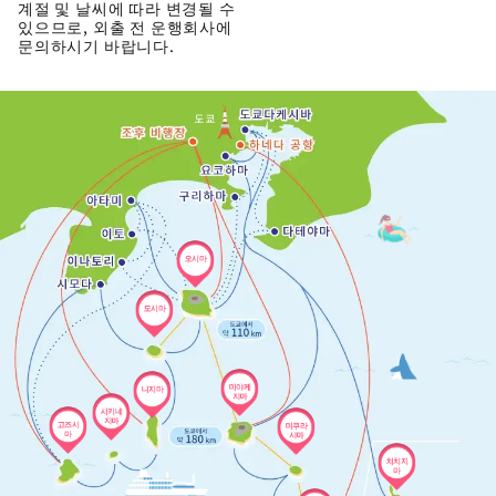
계절 및 날씨에 따라 변경될 수
있으므로, 외출 전 운행회사에
문의하시기 바랍니다.
오시마
도시마
미야케
니지마
지마
시키네
지마
고즈시
미쿠라
마
시마
치치지
마