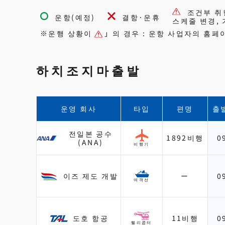
조건부 취항
운항(예정)
결항·운휴
스케줄 변경,
※운행 상황이
」의 경우 : 운항 사업자의 홈
하치조지마출발
운영 회사
타입
편명
출
전일본 공수
1892비행
0
(ANA)
비행기
이즈 제도 개발
ー
0
여객선
도호 항공
11비행
0
헬리콥터