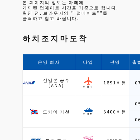
본 페이지의 정보는 아래에
게재된 업데이트 시간을 기준으로 합니다.
확인 전, 브라우저의 ""업데이트""를
클릭하고 참고 바랍니다.
하치조지마도착
운영 회사
타입
편명
출
전일본 공수
1891비행
0
(ANA)
비행기
0
도카이 기선
3400비행
여객선
0