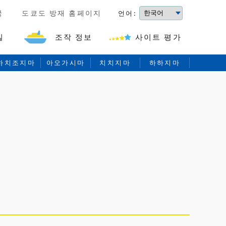
국
도쿄도 방재 홈페이지
언어:
길
조작 정보
사이트 평가
하치조지마
아오가시마
치치지마
하하지마