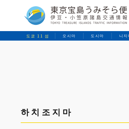
도쿄 11 섬
오시마
도시마
니지
하치조지마