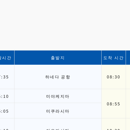
발시간
출발지
도착 시간
7:35
하네다 공항
08:30
5:10
미야케지마
08:55
6:05
미쿠라시마