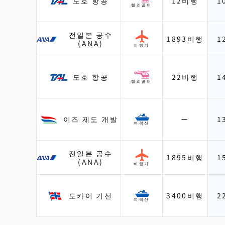
도호 항공
12비행
1
헬리콥터
전일본 공수
1893비행
1
(ANA)
비행기
도호 항공
22비행
1
헬리콥터
이즈 제도 개발
ー
1
여객선
전일본 공수
1895비행
1
(ANA)
비행기
도카이 기선
3400비행
2
여객선