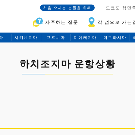
도쿄도 항만
처음 오시는 분들을 위해
자주하는 질문
각 섬으로 가는
마
시키네지마
고즈시마
미야케지마
미쿠라시마
하치조지마 운항상황