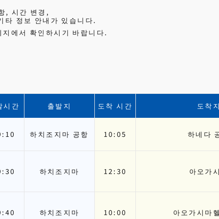
, 시간 변경,
 기타 정보 안내가 있습니다.
페이지에서 확인하시기 바랍니다.
발시간
출발지
도착 시간
도착
9:10
하치조지마 공항
10:05
하네다 
9:30
하치조지마
12:30
아오가
9:40
하치조지마
10:00
아오가시마