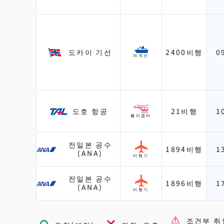
도카이 기선
2400비행
0
여객선
도호 항공
21비행
1
헬리콥터
전일본 공수
1894비행
1
(ANA)
비행기
전일본 공수
1896비행
1
(ANA)
비행기
조건부 취항