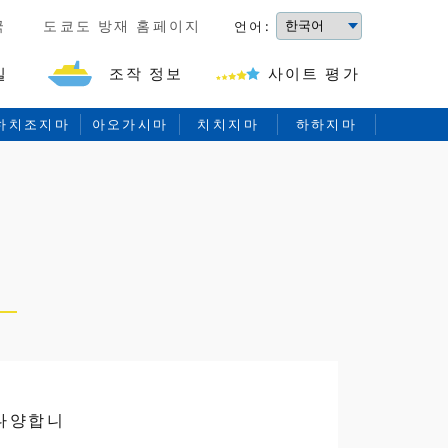
국
도쿄도 방재 홈페이지
언어:
길
조작 정보
사이트 평가
하치조지마
아오가시마
치치지마
하하지마
 다양합니