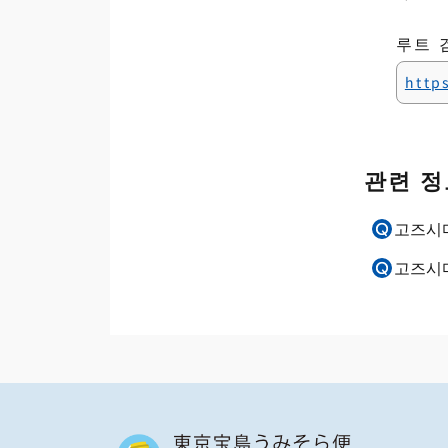
루트 
http
관련 정
고즈시
고즈시