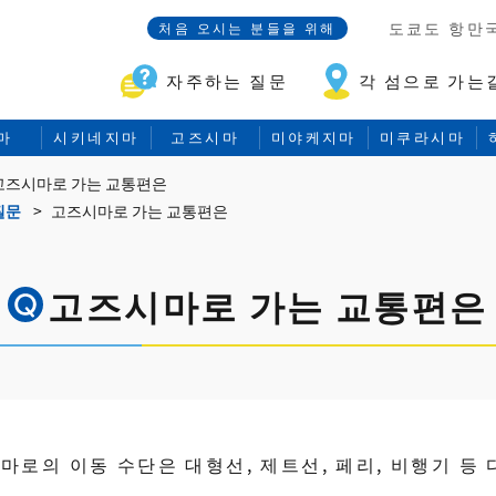
도쿄도 항만
처음 오시는 분들을 위해
자주하는 질문
각 섬으로 가는
마
시키네지마
고즈시마
미야케지마
미쿠라시마
고즈시마로 가는 교통편은
질문
고즈시마로 가는 교통편은
고즈시마로 가는 교통편은
마로의 이동 수단은 대형선, 제트선, 페리, 비행기 등