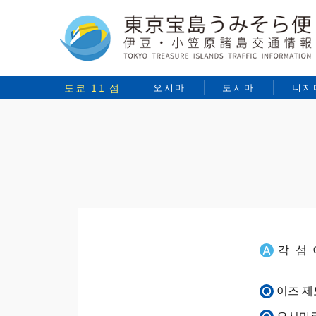
도쿄 11 섬
오시마
도시마
니지
각 섬
이즈 제
오시마로