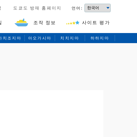
국
도쿄도 방재 홈페이지
언어:
길
조작 정보
사이트 평가
하치조지마
아오가시마
치치지마
하하지마