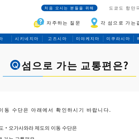
도쿄도 항만
처음 오시는 분들을 위해
자주하는 질문
각 섬으로 가는
마
시키네지마
고즈시마
미야케지마
미쿠라시마
섬으로 가는 교통편은?
 이동 수단은 아래에서 확인하시기 바랍니다.
도・오가사와라 제도의 이동 수단은
 가는 교통편은