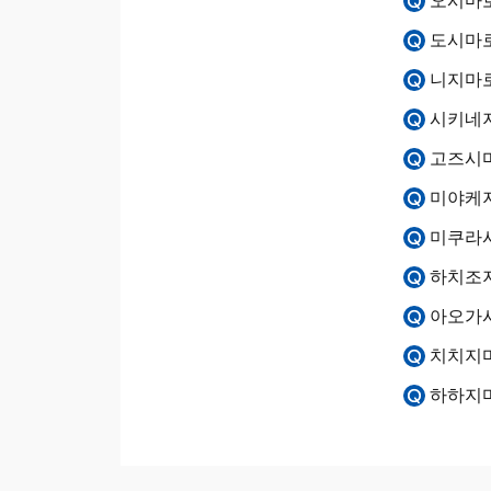
도시마로
니지마로
시키네
고즈시
미야케
미쿠라
하치조
아오가
치치지
하하지