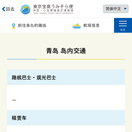
回去
前往各岛的路线
航班信息
菜单
青岛 岛内交通
路线巴士・观光巴士
ー
租赁车