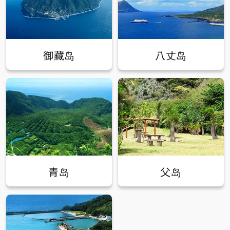
御藏岛
八丈岛
青岛
父岛