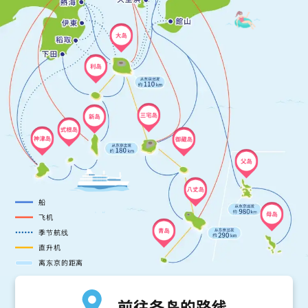
大岛
利岛
三宅岛
新岛
式根岛
神津岛
御藏岛
父岛
八丈岛
船
母岛
飞机
季节航线
青岛
直升机
离东京的距离
前往各岛的路线