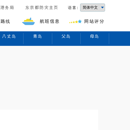
京港务局
东京都防灾主页
语言:
的路线
航班信息
网站评分
八丈岛
青岛
父岛
母岛