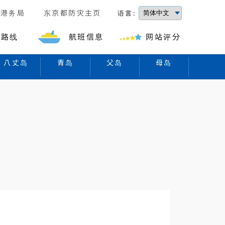
京港务局
东京都防灾主页
语言:
的路线
航班信息
网站评分
八丈岛
青岛
父岛
母岛