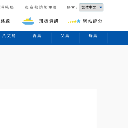
京港務局
東京都防災主頁
語言:
的路線
班機資訊
網站評分
八丈島
青島
父島
母島