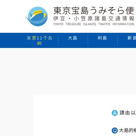
东京11个岛
大島
利島
新
屿
請由
大島的