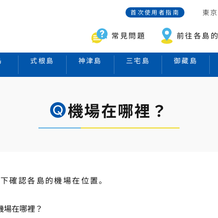
東
首次使用者指南
常見問題
前往各島
島
式根島
神津島
三宅島
御藏島
機場在哪裡？
以下確認各島的機場在位置。
機場在哪裡？