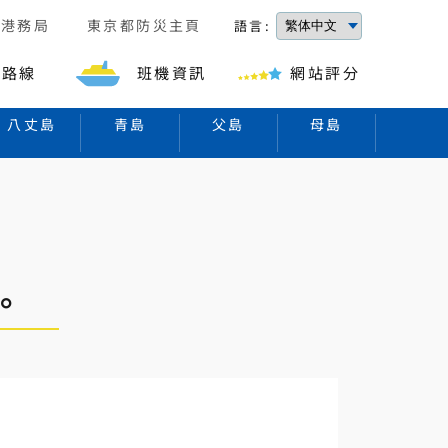
京港務局
東京都防災主頁
語言:
的路線
班機資訊
網站評分
八丈島
青島
父島
母島
表。