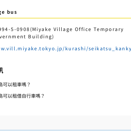
ge bus
994-5-0908(Miyake Village Office Temporary
vernment Building)
w.vill.miyake.tokyo.jp/kurashi/seikatsu_kan
訊
島可以租車嗎？
島可以租借自行車嗎？