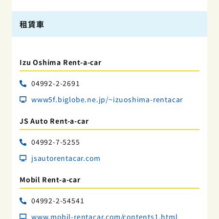
租賃車
Izu Oshima Rent-a-car
04992-2-2691
www5f.biglobe.ne.jp/~izuoshima-rentacar
JS Auto Rent-a-car
04992-7-5255
jsautorentacar.com
Mobil Rent-a-car
04992-2-54541
www.mobil-rentacar.com/contents1.html