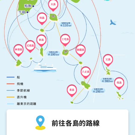
大島
利島
三宅島
新島
式根島
神津島
御藏島
父島
八丈島
船
飛機
母島
季節航線
青島
直升機
離東京的距離
前往各島的路線