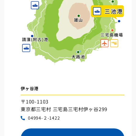
伊ヶ谷港
〒100-1103
東京都三宅村 三宅島三宅村伊ヶ谷299
04994-２-1422